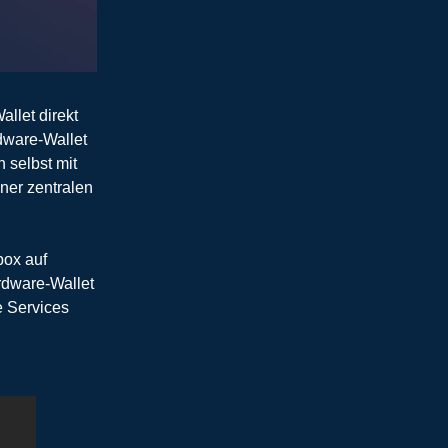
allet direkt
dware-Wallet
 selbst mit
ner zentralen
box auf
ardware-Wallet
e Services