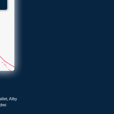
let, Alby
drei