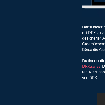
Damit bieten 
mit DFX zu ve
gesicherten A
Orderbüchern 
Börse die As
Du findest di
DFX.swiss
. 
reduziert, so
von DFX.