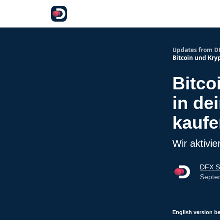
Updates from D
Bitcoin und Kry
Bitco
in de
kaufe
Wir aktiv
DFX S
Septe
English version b