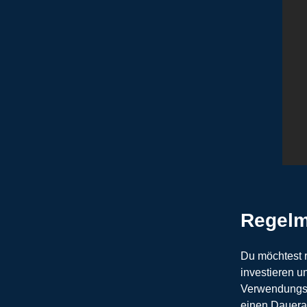
Regelm
Du möchtest r
investieren u
Verwendungsz
einen Dauerau