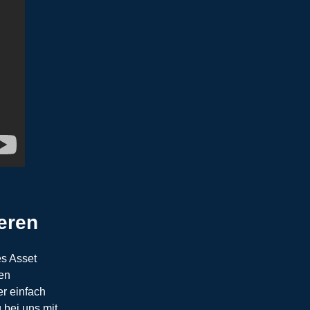
eren
es Asset
den
r einfach
 bei uns mit